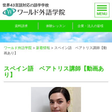
Skip
世界43言語対応の語学学校
to
content
資料請求
体験レッスン
企業・法人の皆様
ワールド外語学院
>
新着情報
>
スペイン語 ベアトリス講師【動
画あり】
スペイン語 ベアトリス講師【動画あ
り】