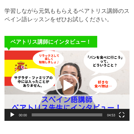
学習しながら元気ももらえるベアトリス講師のス
ペイン語レッスンをぜひお試しください。
ベアトリス講師にインタビュー！
動
画
プ
レ
ー
ヤ
ー
00:00
04:53