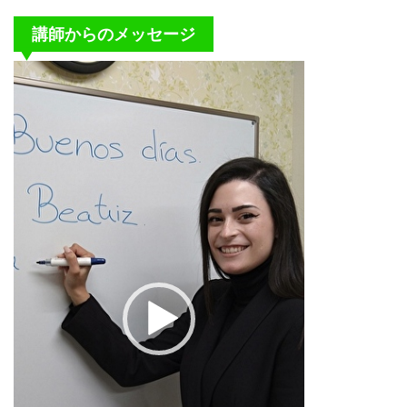
講師からのメッセージ
動
画
プ
レ
ー
ヤ
ー