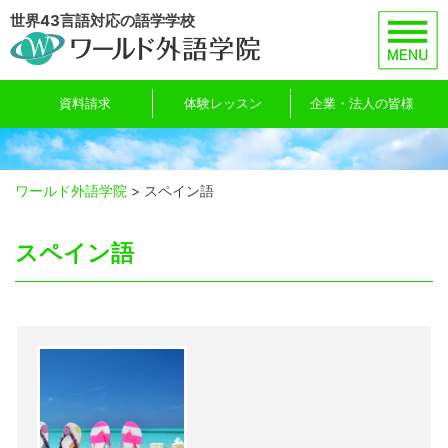
Skip
世界43言語対応の語学学校
to
content
資料請求
体験レッスン
企業・法人の皆様
ワールド外語学院
>
スペイン語
スペイン語